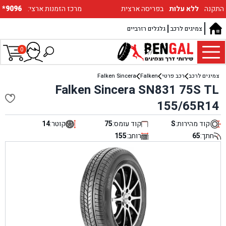
התקנה
ללא עלות
בפריסה ארצית
:מרכז הזמנות ארצי
*9096
צמיגים לרכב
גלגלים רזרביים
0
צמיגים לרכב
רכב פרטי
Falken
Falken Sincera
Falken Sincera SN831 75S TL
155/65R14
קוד מהירות:
S
קוד עומס:
75
קוטר:
14
חתך:
65
רוחב:
155