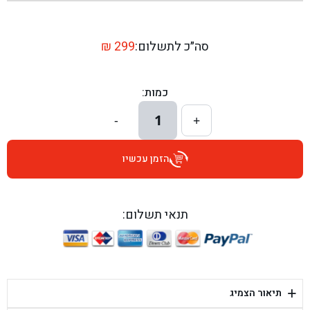
בן גל - שדרות יצחק רבין 1, באר יעקב - באר יעקב
בן גל - דרך השבעה 20, אזור - אזור
סה״כ לתשלום:
299
₪
בן גל - הכוזרי 1, תל אביב - תל אביב
כמות:
בן גל - הרצל 6, גדרה - גדרה
1
-
+
בן גל - שדרות דוד בן גוריון 8, באר שבע - באר שבע
הזמן עכשיו
בן גל - אוסלו 5, שדרות - שדרות
בן גל - תחנת אלון, ערד - ערד
תנאי תשלום:
בן גל - היובלים 26, הוד השרון - הוד השרון
בן גל - קלמן גבריאלוב 41, רחובות - רחובות
+
תיאור הצמיג
בן גל - יפת 88, תל אביב יפו - תל אביב