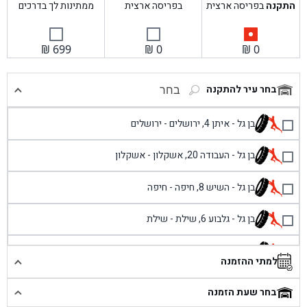
התקנה
בפריסה ארצית
בפריסה ארצית
ממתינות לך בדרכים
₪
699
₪
0
₪
0
בחר עיר להתקנה
בחר
בן גל - איתן 4, ירושלים - ירושלים
בן גל - העבודה 20, אשקלון - אשקלון
בן גל - השיש 8, חיפה - חיפה
בן גל - גלבוע 6, שילת - שילת
בן גל - פוריידיס, כניסה צפונית מול כביש 4 - פרדיס
למתי ההזמנה
בן גל - שכונת אזור תעשייה זעירה, עיילבון - עיילבון
בחר שעת הזמנה