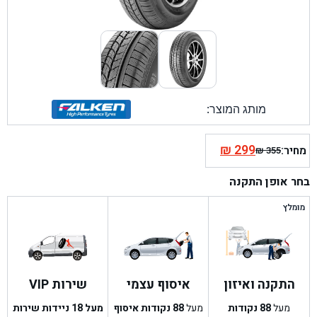
מותג המוצר:
₪
299
מחיר:
₪
355
המחיר
המחיר
הנוכחי
המקורי
בחר אופן התקנה
היה:
הוא:
₪ 355.
₪ 299.
מומלץ
התקנה ואיזון
איסוף עצמי
שירות VIP
מעל
88
נקודות
מעל
88
נקודות איסוף
מעל 18 ניידות שירות