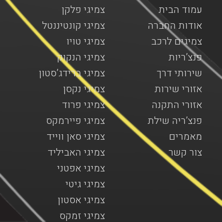
עמוד הבית
צמיגי פלקן
אודות החברה
צמיגי קונטיננטל
צמיגים לרכב
צמיגי טויו
פנצ’ריות
צמיגי הנקוק
שירותי דרך
צמיגי ברידג’סטון
אזורי שירות
צמיגי נקסן
אזורי התקנה
צמיגי פרוד
פנצ’ריה שילת
צמיגי פיירמקס
מאמרים
צמיגי סאן ווייד
צור קשר
צמיגי האביליד
צמיגי אפטני
צמיגי גיטי
צמיגי אסטון
צמיגי זמקס