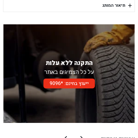
+
תיאור המותג
בן גל - דור אלון הר טוב - בית שמש
התקנה ללא עלות
על כל הצמיגים באתר
ייעוץ בחינם: *9096