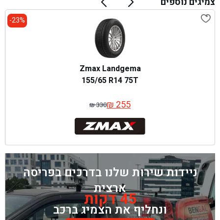
צמיגים נוספים
23%-
Zmax Landgema
155/65 R14 75T
₪
255
₪
330
המחיר
המחיר
המקורי
הנוכחי
היה:
הוא:
₪ 330.
₪ 255.
ניידות שירות שלנו בדרכים בפריסה
ארצית
45 דקות
ונחליף את הצמיג ברכב