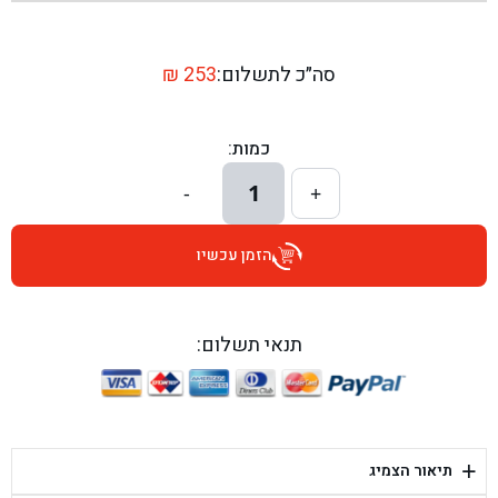
בן גל - שדרות יצחק רבין 1, באר יעקב - באר יעקב
בן גל - דרך השבעה 20, אזור - אזור
סה״כ לתשלום:
253
₪
בן גל - הכוזרי 1, תל אביב - תל אביב
כמות:
בן גל - הרצל 6, גדרה - גדרה
1
-
+
בן גל - שדרות דוד בן גוריון 8, באר שבע - באר שבע
הזמן עכשיו
בן גל - אוסלו 5, שדרות - שדרות
בן גל - תחנת אלון, ערד - ערד
תנאי תשלום:
בן גל - היובלים 26, הוד השרון - הוד השרון
בן גל - קלמן גבריאלוב 41, רחובות - רחובות
+
תיאור הצמיג
בן גל - יפת 88, תל אביב יפו - תל אביב