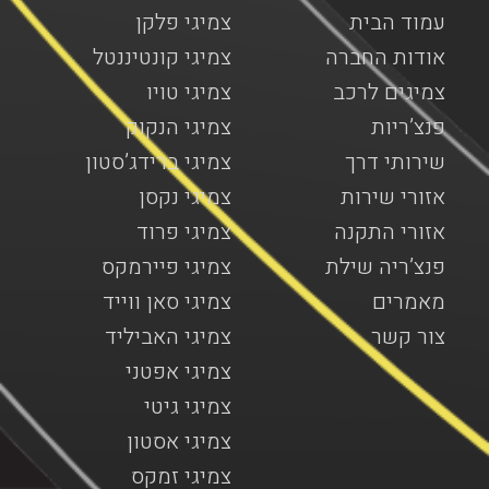
עמוד הבית
צמיגי פלקן
אודות החברה
צמיגי קונטיננטל
צמיגים לרכב
צמיגי טויו
פנצ’ריות
צמיגי הנקוק
שירותי דרך
צמיגי ברידג’סטון
אזורי שירות
צמיגי נקסן
אזורי התקנה
צמיגי פרוד
פנצ’ריה שילת
צמיגי פיירמקס
מאמרים
צמיגי סאן ווייד
צור קשר
צמיגי האביליד
צמיגי אפטני
צמיגי גיטי
צמיגי אסטון
צמיגי זמקס