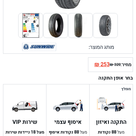
מותג המוצר:
₪
253
מחיר:
₪
320
המחיר
המחיר
הנוכחי
המקורי
בחר אופן התקנה
היה:
הוא:
₪ 320.
₪ 253.
מומלץ
התקנה ואיזון
איסוף עצמי
שירות VIP
מעל
88
נקודות
מעל
88
נקודות איסוף
מעל 18 ניידות שירות