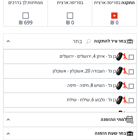
התקנה
בפריסה ארצית
בפריסה ארצית
ממתינות לך בדרכים
₪
699
₪
0
₪
0
בחר עיר להתקנה
בחר
בן גל - איתן 4, ירושלים - ירושלים
בן גל - העבודה 20, אשקלון - אשקלון
בן גל - השיש 8, חיפה - חיפה
בן גל - גלבוע 6, שילת - שילת
בן גל - פוריידיס, כניסה צפונית מול כביש 4 - פרדיס
למתי ההזמנה
בן גל - שכונת אזור תעשייה זעירה, עיילבון - עיילבון
בחר שעת הזמנה