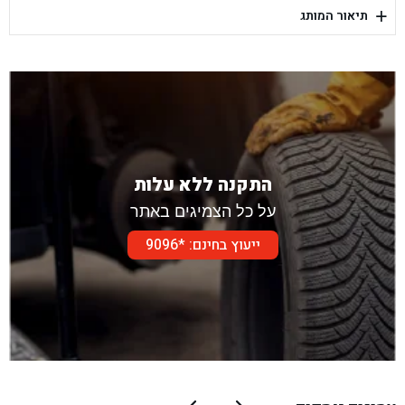
+
תיאור המותג
בן גל - דור אלון הר טוב - בית שמש
התקנה ללא עלות
על כל הצמיגים באתר
ייעוץ בחינם: *9096