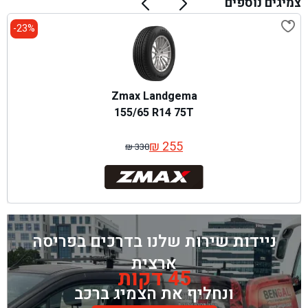
צמיגים נוספים
23%-
Zmax Landgema
155/65 R14 75T
₪
255
₪
330
המחיר
המחיר
המקורי
הנוכחי
היה:
הוא:
₪ 330.
₪ 255.
ניידות שירות שלנו בדרכים בפריסה
ארצית
45 דקות
ונחליף את הצמיג ברכב