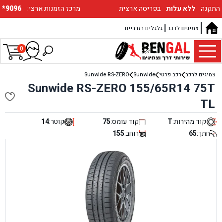
התקנה
ללא עלות
בפריסה ארצית
:מרכז הזמנות ארצי
*9096
צמיגים לרכב
גלגלים רזרביים
0
צמיגים לרכב
רכב פרטי
Sunwide
Sunwide RS-ZERO
Sunwide RS-ZERO 155/65R14 75T
TL
קוד מהירות:
T
קוד עומס:
75
קוטר:
14
חתך:
65
רוחב:
155