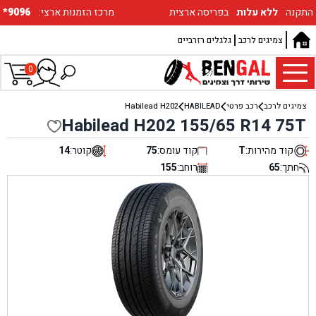
התקנה
ללא עלות
בפריסה ארצית
:מרכז הזמנות ארצי
*9096
צמיגים לרכב
גלגלים רזרביים
0
צמיגים לרכב
רכב פרטי
HABILEAD
Habilead H202
Habilead H202 155/65 R14 75T
קוד מהירות:
T
קוד עומס:
75
קוטר:
14
חתך:
65
רוחב:
155