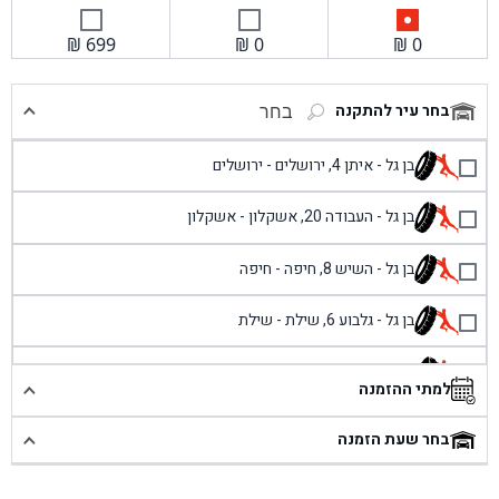
₪
699
₪
0
₪
0
בחר עיר להתקנה
בחר
בן גל - איתן 4, ירושלים - ירושלים
בן גל - העבודה 20, אשקלון - אשקלון
בן גל - השיש 8, חיפה - חיפה
בן גל - גלבוע 6, שילת - שילת
בן גל - פוריידיס, כניסה צפונית מול כביש 4 - פרדיס
למתי ההזמנה
בן גל - שכונת אזור תעשייה זעירה, עיילבון - עיילבון
בחר שעת הזמנה
בן גל - שדרות יצחק רבין 1, באר יעקב - באר יעקב