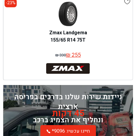
23%-
Zmax Landgema
155/65 R14 75T
₪
255
₪
330
המחיר
המחיר
המקורי
הנוכחי
היה:
הוא:
₪ 330.
₪ 255.
ניידות שירות שלנו בדרכים בפריסה
ארצית
45 דקות
ונחליף את הצמיג ברכב
*חייגו עכשיו: 9096