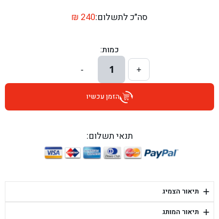
בן גל - דרך השבעה 20, אזור - אזור
סה״כ לתשלום:
240
₪
בן גל - הכוזרי 1, תל אביב - תל אביב
כמות:
בן גל - הרצל 6, גדרה - גדרה
1
-
+
בן גל - שדרות דוד בן גוריון 8, באר שבע - באר שבע
הזמן עכשיו
בן גל - אוסלו 5, שדרות - שדרות
בן גל - תחנת אלון, ערד - ערד
תנאי תשלום:
בן גל - היובלים 26, הוד השרון - הוד השרון
בן גל - קלמן גבריאלוב 41, רחובות - רחובות
+
תיאור הצמיג
בן גל - יפת 88, תל אביב יפו - תל אביב
+
תיאור המותג
בן גל - דור אלון הר טוב - בית שמש