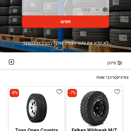
חפש
לא יודע את נתוני הצמיג שלך?
לחץ כאן להסבר
סינון
צמיגים
רכבי שטח
8%-
7%-
Toyo Open Country
Falken Wildpeak M/T