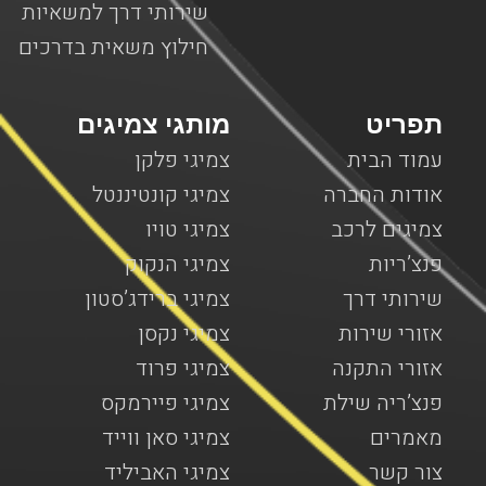
שירותי דרך למשאיות
חילוץ משאית בדרכים
תפריט
מותגי צמיגים
עמוד הבית
צמיגי פלקן
אודות החברה
צמיגי קונטיננטל
צמיגים לרכב
צמיגי טויו
פנצ’ריות
צמיגי הנקוק
שירותי דרך
צמיגי ברידג’סטון
אזורי שירות
צמיגי נקסן
אזורי התקנה
צמיגי פרוד
פנצ’ריה שילת
צמיגי פיירמקס
מאמרים
צמיגי סאן ווייד
צור קשר
צמיגי האביליד