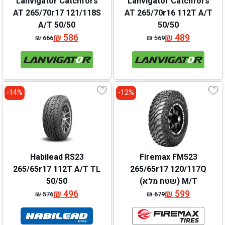
Lanvigator Catchfors
Lanvigator Catchfors
AT 265/70r17 121/118S
AT 265/70r16 112T A/T
A/T 50/50
50/50
₪
586
₪
489
₪
666
₪
569
המחיר
המחיר
המחיר
המחיר
המקורי
הנוכחי
המקורי
הנוכחי
היה:
הוא:
היה:
הוא:
₪ 666.
₪ 586.
₪ 569.
₪ 489.
14%-
12%-
Habilead RS23
Firemax FM523
265/65r17 112T A/T TL
265/65r17 120/117Q
M/T (שטח מלא)
50/50
₪
496
₪
599
₪
576
₪
679
המחיר
המחיר
המחיר
המחיר
המקורי
הנוכחי
המקורי
הנוכחי
היה:
הוא:
היה:
הוא: