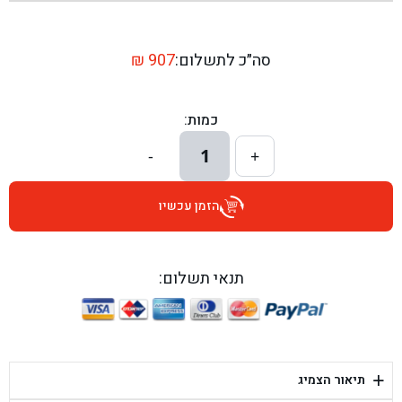
בן גל - שדרות יצחק רבין 1, באר יעקב - באר יעקב
בן גל - דרך השבעה 20, אזור - אזור
סה״כ לתשלום:
907
₪
בן גל - הכוזרי 1, תל אביב - תל אביב
כמות:
בן גל - הרצל 6, גדרה - גדרה
1
-
+
בן גל - שדרות דוד בן גוריון 8, באר שבע - באר שבע
הזמן עכשיו
בן גל - אוסלו 5, שדרות - שדרות
בן גל - תחנת אלון, ערד - ערד
תנאי תשלום:
בן גל - היובלים 26, הוד השרון - הוד השרון
בן גל - קלמן גבריאלוב 41, רחובות - רחובות
+
תיאור הצמיג
בן גל - יפת 88, תל אביב יפו - תל אביב