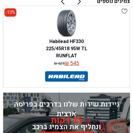
צמיגים נוספים
13%-
Habilead HF330
225/45R18 95W TL
RUNFLAT
₪
545
₪
625
המחיר
המחיר
המקורי
הנוכחי
היה:
הוא:
₪ 625.
₪ 545.
ניידות שירות שלנו בדרכים בפריסה
ארצית
45 דקות
ונחליף את הצמיג ברכב