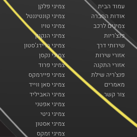
עמוד הבית
צמיגי פלקן
אודות החברה
צמיגי קונטיננטל
צמיגים לרכב
צמיגי טויו
פנצ’ריות
צמיגי הנקוק
שירותי דרך
צמיגי ברידג’סטון
אזורי שירות
צמיגי נקסן
אזורי התקנה
צמיגי פרוד
פנצ’ריה שילת
צמיגי פיירמקס
מאמרים
צמיגי סאן ווייד
צור קשר
צמיגי האביליד
צמיגי אפטני
צמיגי גיטי
צמיגי אסטון
צמיגי זמקס