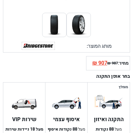
מותג המוצר:
₪
907
מחיר:
₪
987
המחיר
המחיר
הנוכחי
המקורי
בחר אופן התקנה
היה:
הוא:
₪ 987.
₪ 907.
מומלץ
התקנה ואיזון
איסוף עצמי
שירות VIP
מעל
88
נקודות
מעל
88
נקודות איסוף
מעל 18 ניידות שירות