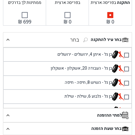
התקנה
בפריסה ארצית
בפריסה ארצית
ממתינות לך בדרכים
₪
699
₪
0
₪
0
בחר עיר להתקנה
בחר
בן גל - איתן 4, ירושלים - ירושלים
בן גל - העבודה 20, אשקלון - אשקלון
בן גל - השיש 8, חיפה - חיפה
בן גל - גלבוע 6, שילת - שילת
בן גל - פוריידיס, כניסה צפונית מול כביש 4 - פרדיס
למתי ההזמנה
בן גל - שכונת אזור תעשייה זעירה, עיילבון - עיילבון
בחר שעת הזמנה