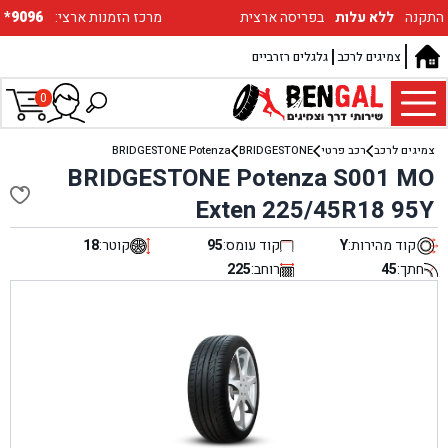
התקנה
ללא עלות
בפריסה ארצית
:מרכז הזמנות ארצי
*9096
צמיגים לרכב
גלגלים רזרביים
0
צמיגים לרכב
רכב פרטי
BRIDGESTONE
BRIDGESTONE Potenza
BRIDGESTONE Potenza S001 MO
Exten 225/45R18 95Y
קוד מהירות:
Y
קוד עומס:
95
קוטר:
18
חתך:
45
רוחב:
225