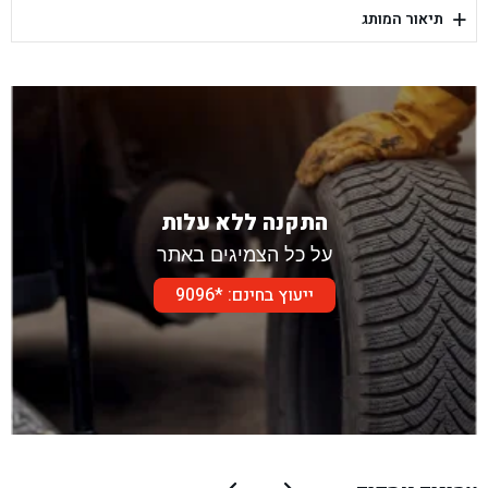
+
תיאור המותג
בן גל - דור אלון הר טוב - בית שמש
התקנה ללא עלות
על כל הצמיגים באתר
ייעוץ בחינם: *9096