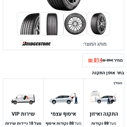
מותג המוצר:
₪
814
מחיר:
₪
894
המחיר
המחיר
הנוכחי
המקורי
בחר אופן התקנה
היה:
הוא:
₪ 894.
₪ 814.
מומלץ
התקנה ואיזון
איסוף עצמי
שירות VIP
מעל
88
נקודות
מעל
88
נקודות איסוף
מעל 18 ניידות שירות