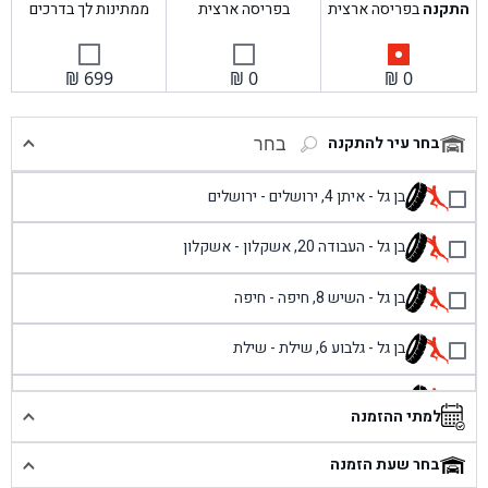
התקנה
בפריסה ארצית
בפריסה ארצית
ממתינות לך בדרכים
₪
699
₪
0
₪
0
בחר עיר להתקנה
בחר
בן גל - איתן 4, ירושלים - ירושלים
בן גל - העבודה 20, אשקלון - אשקלון
בן גל - השיש 8, חיפה - חיפה
בן גל - גלבוע 6, שילת - שילת
בן גל - פוריידיס, כניסה צפונית מול כביש 4 - פרדיס
למתי ההזמנה
בן גל - שכונת אזור תעשייה זעירה, עיילבון - עיילבון
בחר שעת הזמנה