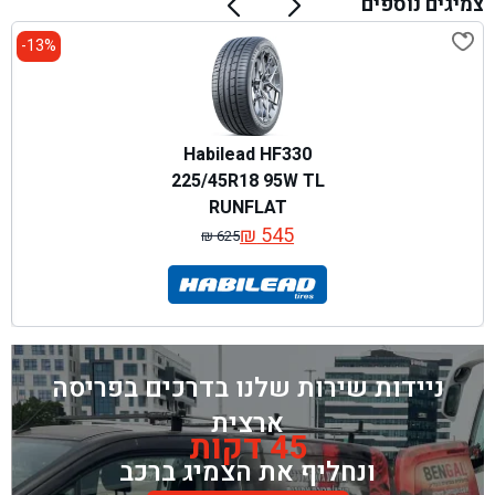
צמיגים נוספים
13%-
Habilead HF330
225/45R18 95W TL
RUNFLAT
₪
545
₪
625
המחיר
המחיר
המקורי
הנוכחי
היה:
הוא:
₪ 625.
₪ 545.
ניידות שירות שלנו בדרכים בפריסה
ארצית
45 דקות
ונחליף את הצמיג ברכב