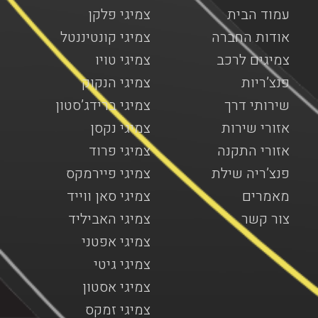
עמוד הבית
צמיגי פלקן
אודות החברה
צמיגי קונטיננטל
צמיגים לרכב
צמיגי טויו
פנצ’ריות
צמיגי הנקוק
שירותי דרך
צמיגי ברידג’סטון
אזורי שירות
צמיגי נקסן
אזורי התקנה
צמיגי פרוד
פנצ’ריה שילת
צמיגי פיירמקס
מאמרים
צמיגי סאן ווייד
צור קשר
צמיגי האביליד
צמיגי אפטני
צמיגי גיטי
צמיגי אסטון
צמיגי זמקס