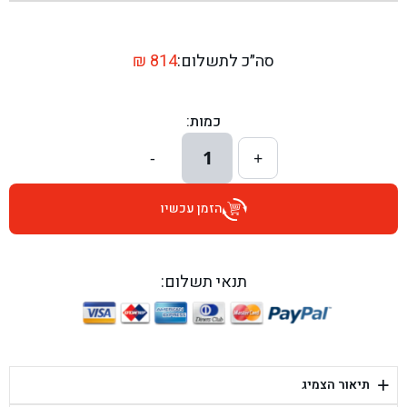
בן גל - שדרות יצחק רבין 1, באר יעקב - באר יעקב
בן גל - דרך השבעה 20, אזור - אזור
סה״כ לתשלום:
814
₪
בן גל - הכוזרי 1, תל אביב - תל אביב
כמות:
בן גל - הרצל 6, גדרה - גדרה
1
-
+
בן גל - שדרות דוד בן גוריון 8, באר שבע - באר שבע
הזמן עכשיו
בן גל - אוסלו 5, שדרות - שדרות
בן גל - תחנת אלון, ערד - ערד
תנאי תשלום:
בן גל - היובלים 26, הוד השרון - הוד השרון
בן גל - קלמן גבריאלוב 41, רחובות - רחובות
+
תיאור הצמיג
בן גל - יפת 88, תל אביב יפו - תל אביב