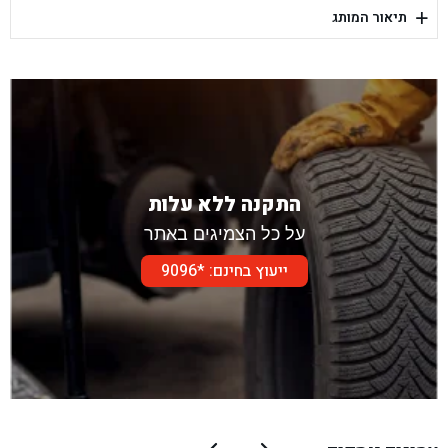
+
תיאור המותג
בן גל - דור אלון הר טוב - בית שמש
התקנה ללא עלות
על כל הצמיגים באתר
ייעוץ בחינם: *9096