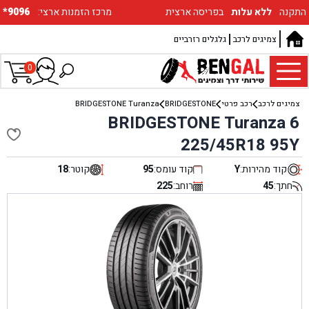
התקנה
ללא עלות
בפריסה ארצית
:מרכז הזמנות ארצי
*9096
צמיגים לרכב
גלגלים רזרביים
0
צמיגים לרכב
רכב פרטי
BRIDGESTONE
BRIDGESTONE Turanza
BRIDGESTONE Turanza 6
225/45R18 95Y
קוד מהירות:
Y
קוד עומס:
95
קוטר:
18
חתך:
45
רוחב:
225