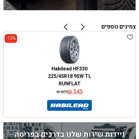
צמיגים נוספים
13%-
Habilead HF330
225/45R18 95W TL
RUNFLAT
₪
545
₪
625
המחיר
המחיר
המקורי
הנוכחי
היה:
הוא:
₪ 625.
₪ 545.
ניידות שירות שלנו בדרכים בפריסה