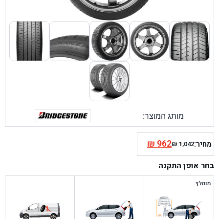
מותג המוצר:
₪
962
מחיר:
₪
1,042
המחיר
המחיר
הנוכחי
המקורי
בחר אופן התקנה
היה:
הוא:
₪ 1,042.
₪ 962.
מומלץ