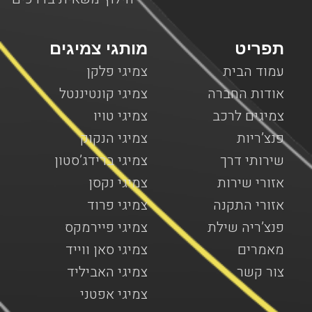
תפריט
מותגי צמיגים
עמוד הבית
צמיגי פלקן
אודות החברה
צמיגי קונטיננטל
צמיגים לרכב
צמיגי טויו
פנצ’ריות
צמיגי הנקוק
שירותי דרך
צמיגי ברידג’סטון
אזורי שירות
צמיגי נקסן
אזורי התקנה
צמיגי פרוד
פנצ’ריה שילת
צמיגי פיירמקס
מאמרים
צמיגי סאן ווייד
צור קשר
צמיגי האביליד
צמיגי אפטני