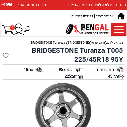
התקנה
ללא עלות
בפריסה ארצית
:מרכז הזמנות ארצי
*9096
צמיגים לרכב
גלגלים רזרביים
0
צמיגים לרכב
רכב פרטי
BRIDGESTONE
BRIDGESTONE Turanza
BRIDGESTONE Turanza T005
225/45R18 95Y
קוד מהירות:
Y
קוד עומס:
95
קוטר:
18
חתך:
45
רוחב:
225