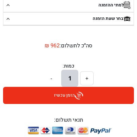
בן גל - פוריידיס, כניסה צפונית מול כביש 4 - פרדיס
למתי ההזמנה
בן גל - שכונת אזור תעשייה זעירה, עיילבון - עיילבון
בחר שעת הזמנה
בן גל - שדרות יצחק רבין 1, באר יעקב - באר יעקב
בן גל - דרך השבעה 20, אזור - אזור
סה״כ לתשלום:
962
₪
בן גל - הכוזרי 1, תל אביב - תל אביב
כמות:
בן גל - הרצל 6, גדרה - גדרה
1
-
+
בן גל - שדרות דוד בן גוריון 8, באר שבע - באר שבע
הזמן עכשיו
בן גל - אוסלו 5, שדרות - שדרות
בן גל - תחנת אלון, ערד - ערד
תנאי תשלום:
בן גל - היובלים 26, הוד השרון - הוד השרון