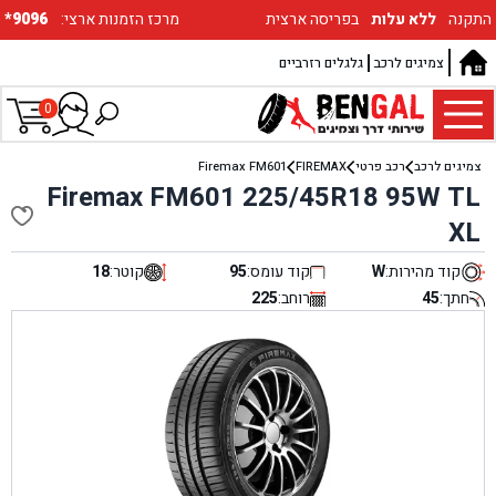
התקנה
ללא עלות
בפריסה ארצית
:מרכז הזמנות ארצי
*9096
צמיגים לרכב
גלגלים רזרביים
0
צמיגים לרכב
רכב פרטי
FIREMAX
Firemax FM601
Firemax FM601 225/45R18 95W TL
XL
קוד מהירות:
W
קוד עומס:
95
קוטר:
18
חתך:
45
רוחב:
225