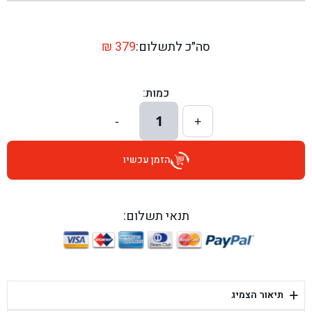
בן גל - שדרות יצחק רבין 1, באר יעקב - באר יעקב
בן גל - דרך השבעה 20, אזור - אזור
סה״כ לתשלום:
379
₪
בן גל - הכוזרי 1, תל אביב - תל אביב
כמות:
בן גל - הרצל 6, גדרה - גדרה
1
-
+
בן גל - שדרות דוד בן גוריון 8, באר שבע - באר שבע
הזמן עכשיו
בן גל - אוסלו 5, שדרות - שדרות
בן גל - תחנת אלון, ערד - ערד
תנאי תשלום:
בן גל - היובלים 26, הוד השרון - הוד השרון
בן גל - קלמן גבריאלוב 41, רחובות - רחובות
+
תיאור הצמיג
בן גל - יפת 88, תל אביב יפו - תל אביב