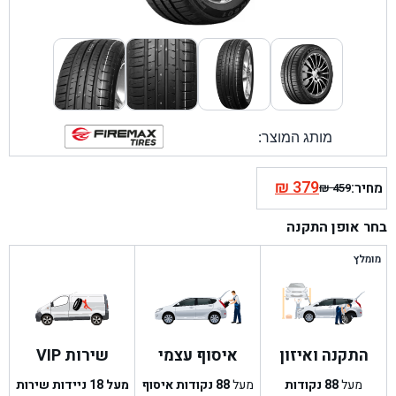
מותג המוצר:
₪
379
מחיר:
₪
459
המחיר
המחיר
הנוכחי
המקורי
בחר אופן התקנה
היה:
הוא:
₪ 459.
₪ 379.
מומלץ
התקנה ואיזון
איסוף עצמי
שירות VIP
מעל
88
נקודות
מעל
88
נקודות איסוף
מעל 18 ניידות שירות