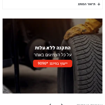
+
תיאור המותג
בן גל - דור אלון הר טוב - בית שמש
התקנה ללא עלות
על כל הצמיגים באתר
ייעוץ בחינם: *9096