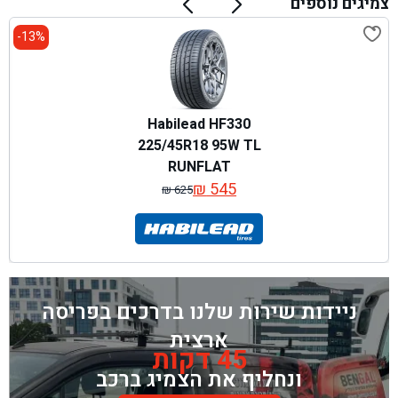
צמיגים נוספים
13%-
Habilead HF330
225/45R18 95W TL
RUNFLAT
₪
545
₪
625
המחיר
המחיר
המקורי
הנוכחי
היה:
הוא:
₪ 625.
₪ 545.
ניידות שירות שלנו בדרכים בפריסה
ארצית
45 דקות
ונחליף את הצמיג ברכב