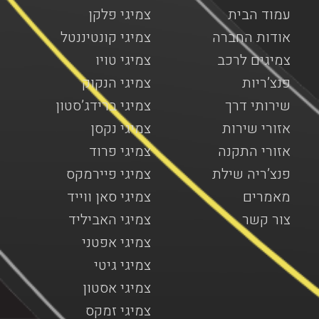
עמוד הבית
צמיגי פלקן
אודות החברה
צמיגי קונטיננטל
צמיגים לרכב
צמיגי טויו
פנצ’ריות
צמיגי הנקוק
שירותי דרך
צמיגי ברידג’סטון
אזורי שירות
צמיגי נקסן
אזורי התקנה
צמיגי פרוד
פנצ’ריה שילת
צמיגי פיירמקס
מאמרים
צמיגי סאן ווייד
צור קשר
צמיגי האביליד
צמיגי אפטני
צמיגי גיטי
צמיגי אסטון
צמיגי זמקס