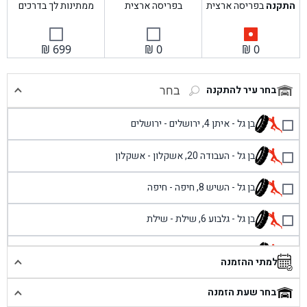
התקנה
בפריסה ארצית
בפריסה ארצית
ממתינות לך בדרכים
₪
699
₪
0
₪
0
בחר עיר להתקנה
בחר
בן גל - איתן 4, ירושלים - ירושלים
בן גל - העבודה 20, אשקלון - אשקלון
בן גל - השיש 8, חיפה - חיפה
בן גל - גלבוע 6, שילת - שילת
בן גל - פוריידיס, כניסה צפונית מול כביש 4 - פרדיס
למתי ההזמנה
בן גל - שכונת אזור תעשייה זעירה, עיילבון - עיילבון
בחר שעת הזמנה