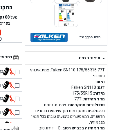
התקנה 
מעל
88
נק
בפריס
מותג המggוצר:
0
-
בחר עי
תיאור הצמיג
Falken SN110 175/55R15 77T: צמיג איכותי
בן גל 
וחסכוני
תיאור
:
בן גל
דגם
: Falken SN110
מידות
: 175/55R15
בן גל
מדד מהירות
: 77T
טכנולוגיות מתקדמות
: צמיג זה פותח
בטכנולוגיות מתקדמות תוך שימוש בחומרים
בן גל
חדשניים, המאפשרים ביצועים טובים בכל תנאי
מזג אוויר.
בן 
מדד אחיזה בכביש רטוב
: B – דירוג טוב
למתי ה