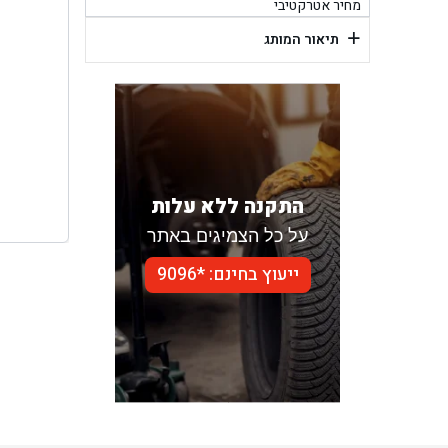
בן ג
מחיר אטרקטיבי
+
תיאור המותג
בן גל -
בן
התקנה ללא עלות
על כל הצמיגים באתר
ייעוץ בחינם: *9096