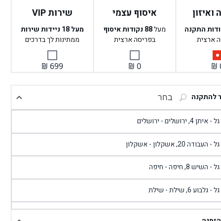
ואיזון
איסוף עצמי
שירות VIP
ודות התקנה
מעל
88
נקודות איסוף
מעל 18 ניידות שירות
ה ארצית
בפריסה ארצית
ממתינות לך בדרכים
₪
699
₪
0
₪
ר להתקנה
בחר
- איתן 4, ירושלים - ירושלים
 - העבודה 20, אשקלון - אשקלון
 - השיש 8, חיפה - חיפה
 - גלבוע 6, שילת - שילת
גל - פוריידיס, כניסה צפונית מול כביש 4 - פרדיס
הזמנה