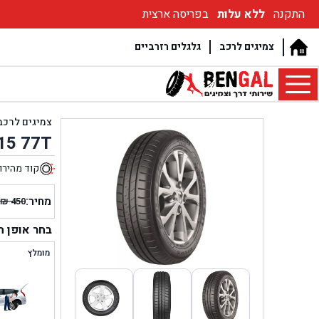
התקנה
ללא עלות
בפריסה ארצית
צמיגים לרכב
גלגלים רזרביים
צמיגים לרכב
15 77T
קוד מהירו
0
מחיר:
₪
450
המחיר
המחיר
הנוכחי
המקור
בחר אופן 
היה:
הוא:
מומלץ
₪ 450.
₪ 370.