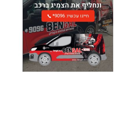
ונחליף את הצמיג ברכב
*חייגו עכשיו: 9096