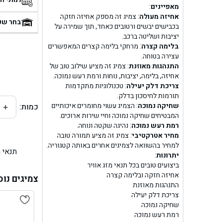
מאפיינים
:
בן
אחיזה מעולה
: צמיג זה מספק אחיזה חזקה
בחר שע
בכבישים יבשים ורטובים כאחד, תוך שמירה על
יציבות ושליטה ברכב.
בן ג
בלימה קצרה
: מרחקי בלימה קצרים המאפשרים
עצירה בטוחה.
בן ג
התנהגות מאוזנת
: צמיג זה מציע שילוב טוב של
אחיזה, בלימה, יציבות, נוחות ורמת רעש נמוכה.
בן גל 
צריכת דלק יעילה
: טכנולוגיות מתקדמות
תורמות לחיסכון בדלק.
שחיקה נמוכה
: הצמיג עשוי מחומרים איכותיים
כמות:
+
בן גל
המבטיחים שחיקה נמוכה וחיי שירות ארוכים.
רמת רעש נמוכה
: נהיגה שקטה ונוחה.
בן ג
מחיר אטרקטיבי
: צמיג זה מציע תמורה טובה
למחיר בהשוואה לצמיגים אחרים באותה קטגוריה.
תנאי 
בן גל
יתרונות
:
ביצועים טובים בכל תנאי מזג אוויר
אחיזה חזקה ובלימה קצרה
בן
צמיגים נוס
התנהגות מאוזנת
צריכת דלק יעילה
בן גל 
שחיקה נמוכה
רמת רעש נמוכה