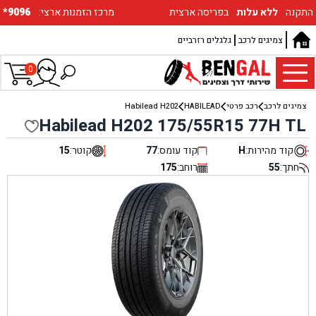
התקנה
ללא עלות
בפריסה ארצית
:מרכז הזמנות ארצי
*9096
צמיגים לרכב
גלגלים רזרביים
0
צמיגים לרכב
רכב פרטי
HABILEAD
Habilead H202
Habilead H202 175/55R15 77H TL
קוד מהירות:
H
קוד עומס:
77
קוטר:
15
חתך:
55
רוחב:
175