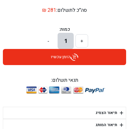
בן גל - דרך השבעה 20, אזור - אזור
סה״כ לתשלום:
281
₪
בן גל - הכוזרי 1, תל אביב - תל אביב
כמות:
בן גל - הרצל 6, גדרה - גדרה
1
-
+
בן גל - שדרות דוד בן גוריון 8, באר שבע - באר שבע
הזמן עכשיו
בן גל - אוסלו 5, שדרות - שדרות
בן גל - תחנת אלון, ערד - ערד
תנאי תשלום:
בן גל - היובלים 26, הוד השרון - הוד השרון
בן גל - קלמן גבריאלוב 41, רחובות - רחובות
+
תיאור הצמיג
בן גל - יפת 88, תל אביב יפו - תל אביב
+
תיאור המותג
בן גל - דור אלון הר טוב - בית שמש