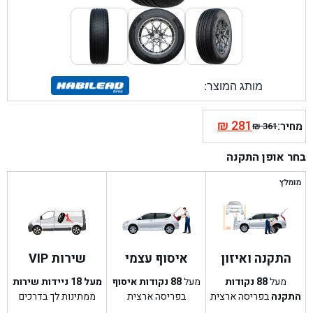
מותג המוצר:
₪
281
מחיר:
₪
361
המחיר
המחיר
הנוכחי
המקורי
בחר אופן התקנה
היה:
הוא:
₪ 361.
₪ 281.
מומלץ
התקנה ואיזון
איסוף עצמי
שירות VIP
מעל
88
נקודות
מעל
88
נקודות איסוף
מעל 18 ניידות שירות
התקנה
בפריסה ארצית
בפריסה ארצית
ממתינות לך בדרכים