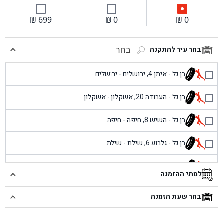
₪
699
₪
0
₪
0
בחר עיר להתקנה
בחר
בן גל - איתן 4, ירושלים - ירושלים
בן גל - העבודה 20, אשקלון - אשקלון
בן גל - השיש 8, חיפה - חיפה
בן גל - גלבוע 6, שילת - שילת
בן גל - פוריידיס, כניסה צפונית מול כביש 4 - פרדיס
למתי ההזמנה
בן גל - שכונת אזור תעשייה זעירה, עיילבון - עיילבון
בחר שעת הזמנה
בן גל - שדרות יצחק רבין 1, באר יעקב - באר יעקב