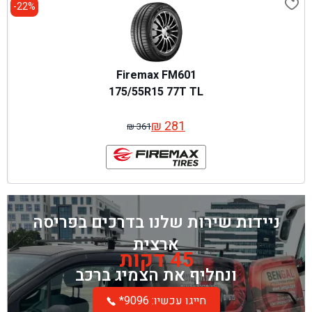
22%-
Firemax FM601
175/55R15 77T TL
₪
281
₪
361
המחיר
המחיר
המקורי
הנוכחי
היה:
הוא:
₪ 361.
₪ 281.
ניידות שירות שלנו בדרכים בפריסה
ארצית
45 דקות
ונחליף את הצמיג ברכב
*חייגו עכשיו: 9096