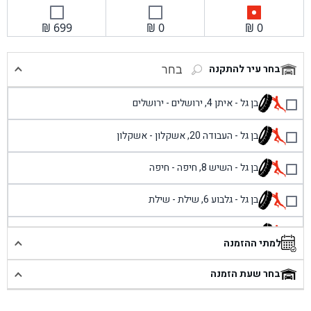
₪
699
₪
0
₪
0
בחר עיר להתקנה
בחר
בן גל - איתן 4, ירושלים - ירושלים
בן גל - העבודה 20, אשקלון - אשקלון
בן גל - השיש 8, חיפה - חיפה
בן גל - גלבוע 6, שילת - שילת
בן גל - פוריידיס, כניסה צפונית מול כביש 4 - פרדיס
למתי ההזמנה
בן גל - שכונת אזור תעשייה זעירה, עיילבון - עיילבון
בחר שעת הזמנה
בן גל - שדרות יצחק רבין 1, באר יעקב - באר יעקב