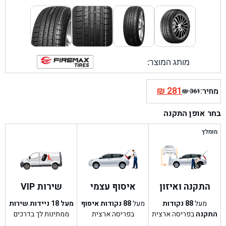
מותג המוצר:
₪
281
מחיר:
₪
361
המחיר
המחיר
הנוכחי
המקורי
בחר אופן התקנה
היה:
הוא:
₪ 361.
₪ 281.
מומלץ
התקנה ואיזון
איסוף עצמי
שירות VIP
מעל
88
נקודות
מעל
88
נקודות איסוף
מעל 18 ניידות שירות
התקנה
בפריסה ארצית
בפריסה ארצית
ממתינות לך בדרכים