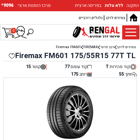
התקנה
ללא עלות
בפריסה ארצית
:מרכז הזמנות ארצי
*9096
צמיגים לרכב
גלגלים רזרביים
0
צמיגים לרכב
רכב פרטי
FIREMAX
Firemax FM601
Firemax FM601 175/55R15 77T TL
קוד מהירות:
T
קוד עומס:
77
קוטר:
15
חתך:
55
רוחב:
175