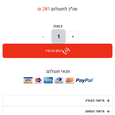
בן גל - דרך השבעה 20, אזור - אזור
סה״כ לתשלום:
281
₪
בן גל - הכוזרי 1, תל אביב - תל אביב
כמות:
בן גל - הרצל 6, גדרה - גדרה
1
-
+
בן גל - שדרות דוד בן גוריון 8, באר שבע - באר שבע
הזמן עכשיו
בן גל - אוסלו 5, שדרות - שדרות
בן גל - תחנת אלון, ערד - ערד
תנאי תשלום:
בן גל - היובלים 26, הוד השרון - הוד השרון
בן גל - קלמן גבריאלוב 41, רחובות - רחובות
+
תיאור הצמיג
בן גל - יפת 88, תל אביב יפו - תל אביב
+
תיאור המותג
בן גל - דור אלון הר טוב - בית שמש