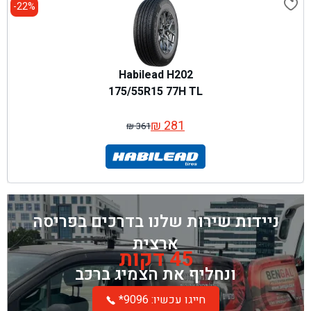
22%-
Habilead H202
175/55R15 77H TL
₪
281
₪
361
המחיר
המחיר
המקורי
הנוכחי
היה:
הוא:
₪ 361.
₪ 281.
ניידות שירות שלנו בדרכים בפריסה
ארצית
45 דקות
ונחליף את הצמיג ברכב
*חייגו עכשיו: 9096