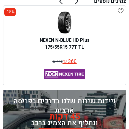
צמיגים נוספים
18%-
NEXEN N-BLUE HD Plus
175/55R15 77T TL
₪
360
₪
440
המחיר
המחיר
המקורי
הנוכחי
היה:
הוא:
₪ 440.
₪ 360.
ניידות שירות שלנו בדרכים בפריסה
ארצית
45 דקות
ונחליף את הצמיג ברכב