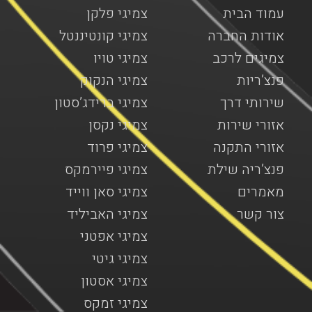
עמוד הבית
צמיגי פלקן
אודות החברה
צמיגי קונטיננטל
צמיגים לרכב
צמיגי טויו
פנצ’ריות
צמיגי הנקוק
שירותי דרך
צמיגי ברידג’סטון
אזורי שירות
צמיגי נקסן
אזורי התקנה
צמיגי פרוד
פנצ’ריה שילת
צמיגי פיירמקס
מאמרים
צמיגי סאן ווייד
צור קשר
צמיגי האביליד
צמיגי אפטני
צמיגי גיטי
צמיגי אסטון
צמיגי זמקס