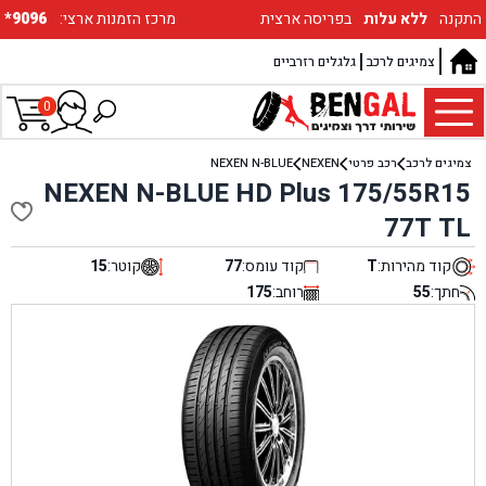
התקנה
ללא עלות
בפריסה ארצית
:מרכז הזמנות ארצי
*9096
צמיגים לרכב
גלגלים רזרביים
0
צמיגים לרכב
רכב פרטי
NEXEN
NEXEN N-BLUE
NEXEN N-BLUE HD Plus 175/55R15
77T TL
קוד מהירות:
T
קוד עומס:
77
קוטר:
15
חתך:
55
רוחב:
175