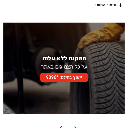
+
תיאור המותג
בן גל - דור אלון הר טוב - בית שמש
התקנה ללא עלות
על כל הצמיגים באתר
ייעוץ בחינם: *9096