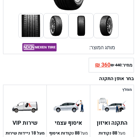
מותג המוצר:
₪
360
מחיר:
₪
440
המחיר
המחיר
הנוכחי
המקורי
בחר אופן התקנה
היה:
הוא:
₪ 440.
₪ 360.
מומלץ
התקנה ואיזון
איסוף עצמי
שירות VIP
מעל
88
נקודות
מעל
88
נקודות איסוף
מעל 18 ניידות שירות