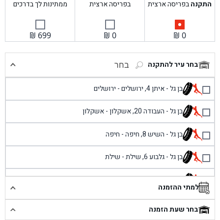
התקנה
בפריסה ארצית
בפריסה ארצית
ממתינות לך בדרכים
₪
699
₪
0
₪
0
בחר עיר להתקנה
בחר
בן גל - איתן 4, ירושלים - ירושלים
בן גל - העבודה 20, אשקלון - אשקלון
בן גל - השיש 8, חיפה - חיפה
בן גל - גלבוע 6, שילת - שילת
בן גל - פוריידיס, כניסה צפונית מול כביש 4 - פרדיס
למתי ההזמנה
בן גל - שכונת אזור תעשייה זעירה, עיילבון - עיילבון
בחר שעת הזמנה