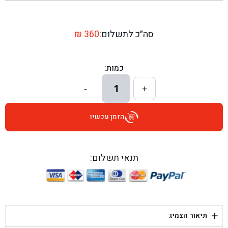
בן גל - שדרות יצחק רבין 1, באר יעקב - באר יעקב
בן גל - דרך השבעה 20, אזור - אזור
סה״כ לתשלום:
360
₪
בן גל - הכוזרי 1, תל אביב - תל אביב
כמות:
בן גל - הרצל 6, גדרה - גדרה
1
-
+
בן גל - שדרות דוד בן גוריון 8, באר שבע - באר שבע
הזמן עכשיו
בן גל - אוסלו 5, שדרות - שדרות
בן גל - תחנת אלון, ערד - ערד
תנאי תשלום:
בן גל - היובלים 26, הוד השרון - הוד השרון
בן גל - קלמן גבריאלוב 41, רחובות - רחובות
+
תיאור הצמיג
בן גל - יפת 88, תל אביב יפו - תל אביב