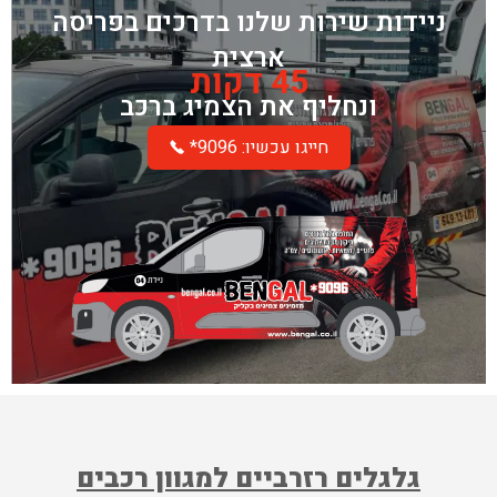
היה:
הוא:
ניידות שירות שלנו בדרכים בפריסה
₪ 2,000.
₪ 1,575.
ארצית
45 דקות
ונחליף את הצמיג ברכב
*חייגו עכשיו: 9096
גלגלים רזרביים למגוון רכבים