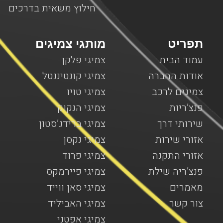
חילוץ משאית בדרכים
תפריט
מותגי צמיגים
עמוד הבית
צמיגי פלקן
אודות החברה
צמיגי קונטיננטל
צמיגים לרכב
צמיגי טויו
פנצ’ריות
צמיגי הנקוק
שירותי דרך
צמיגי ברידג’סטון
אזורי שירות
צמיגי נקסן
אזורי התקנה
צמיגי פרוד
פנצ’ריה שילת
צמיגי פיירמקס
מאמרים
צמיגי סאן ווייד
צור קשר
צמיגי האביליד
צמיגי אפטני