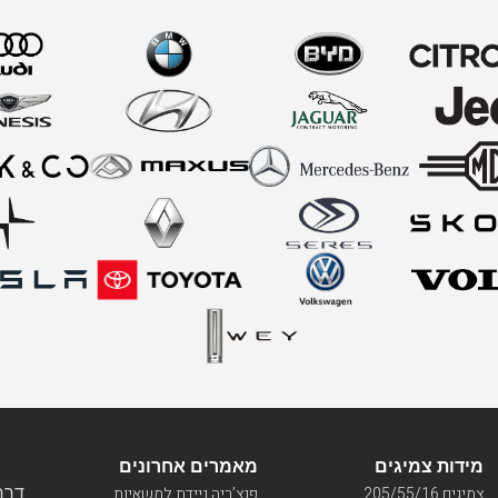
מידות צמיגים
מאמרים אחרונים
דרך ו
צמיגים 205/55/16
פנצ’ריה ניידת למשאיות