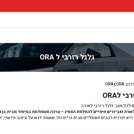
גלגל רזרבי ל ORA
ב ORA
ORA
י לORA
ם לכל מצב: גלגל רזרבי לאורה
לאורה ואביזרים חיוניים להחלפת הצמיג – ערכה משתלמת במיוחד מבית בן ג
ורה (ORA) היא יצרנית רכבים חשמליים מבית גרייט וול, ששמה דגש על עיצוב חדשני
י חכם, גם כאן אין פתרון קסם למקרה של פנצ'ר בגלגל – ואם אין לכם גלגל 
ת לחילוץ.