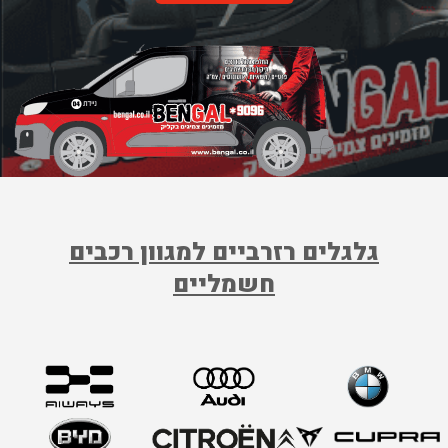
הכרטיס הוא 100 ש"ח, וזוהי כמובן עוד סיבה טובה לבחור בערכה. משלוח עד
הבית, כלומר אפס מאמץ מבחינתכם, משלים עסקה כדאית.
התועלת המשמעותית ביותר היא כמובן השקט הנפשי. אנחנו כמובן מאחלים לכם
לא להזדקק לגלגל הרזרבי, אבל כשיש פנצ'ר - ובמצב הכבישים בארץ גם נהגים
זהירים עלולים לגלות שאחד הגלגלים ברכב שלהם התפנצ'ר - טוב שיש מענה
מלא, בטוח ויעיל. נסיעה טובה!
גלגלים רזרביים למגוון רכבים
חשמליים