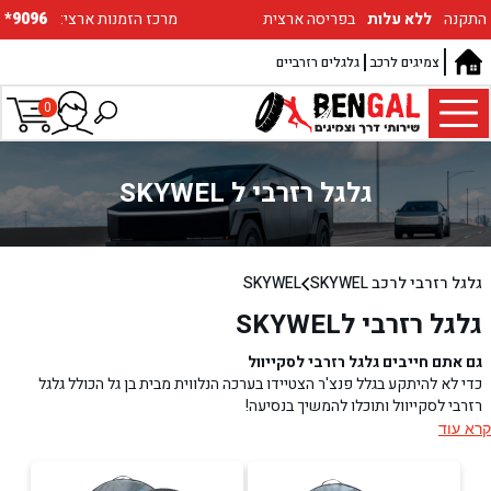
התקנה
ללא עלות
בפריסה ארצית
:מרכז הזמנות ארצי
*9096
צמיגים לרכב
גלגלים רזרביים
0
גלגל רזרבי ל SKYWEL
גלגל רזרבי לרכב SKYWEL
SKYWEL
גלגל רזרבי לSKYWEL
גם אתם חייבים גלגל רזרבי לסקייוול
כדי לא להיתקע בגלל פנצ'ר הצטיידו בערכה הנלווית מבית בן גל הכולל גלגל
רזרבי לסקייוול ותוכלו להמשיך בנסיעה!
מצד אחד רמת האבזור של כל כלי הרכב נמצאת במגמת עלייה. מצד שני לא בכל
קרא עוד
דגם האבזור כולל גלגל רזרבי. בלי גלגל ספייר בסקייוול שלכם פנצ'ר עלול לתקוע
אתכם לפרק זמן ממושך. לכן, אנחנו ממליצים בחום להצטייד בו, ובעצם להזמין