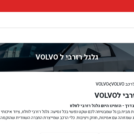
גלגל רזרבי ל VOLVO
 VOLVO
VOLVO
 לVOLVO
רך - הזמינו היום גלגל רזרבי לוולוו
 מבית בן גל שמבטיחה לכם שקט נפשי בכל נסיעה: גלגל רזרבי לוולוו, ציוד איכותי 
משדרים יוקרה בלתי מתפשרת. גם כך כל מי שנוהג בוולוו עלול למצוא את עצמו בציד
זרבי. אם עדיין אין לכם כזה, לנו יש בשבילכם גלגל ספייר לוולוו ובעצם ערכה שלמ