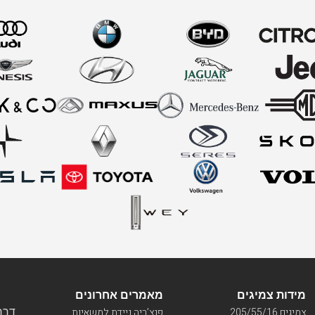
 במשלוח עד הבית. להזמנת גלגל רזרבי לוולוו או כל שאלה התקשרו אלינו 9096* ונשמח לייעץ ולעמוד לשירותכם.
מידות צמיגים
מאמרים אחרונים
דרך ו
צמיגים 205/55/16
פנצ’ריה ניידת למשאיות