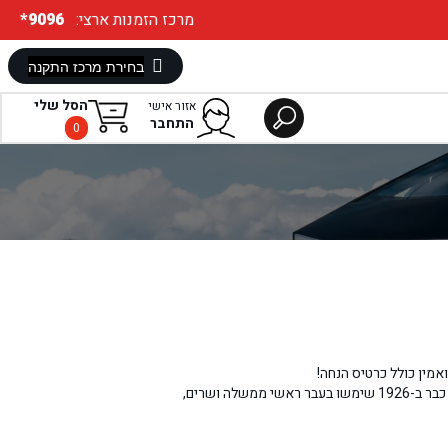
:מרכז הזמנות ארצי
*9096
הסל שלי
אזור אישי
התחבר
0
ואמין כולל כרטיס הנחה!
וולוו הוא מותג שמזוהה עם אמינות, חוזק ויציבות. כלי הרכב שמייצרת החברה השוודית שהוקמה כבר ב-1926 שימשו בעבר ראשי ממשלה ושרים,
י הדרך בגלל פנצ'ר - ובמקרה כזה כדאי שיהיה
ה להחלפת צמיג מפונצ'ר.