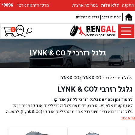
התקנה
ללא עלות
בפריסה ארצית
:מרכז הזמנות ארצי
*9096
צמיגים לרכב
גלגלים רזרביים
0
גלגל רזרבי ל LYNK & CO
גלגל רזרבי לרכב LYNK & CO
LYNK & CO
גלגל רזרבי לLYNK & CO
לחסוך זמן וכסף עם גלגל רזרבי ללינק אנד קו!
לא נתקעים אלא פשוט מצטיידים עם גלגל רזרבי ללינק אנד קו מבית בן גל!
גלגל רזרבי הוא רכיב חיוני בכל אחד מדגמי לינק אנד קו (Lynk & Co). למעשה
מדובר בפריט שהוא כמעט חובה, ובמיוחד למי שלא רוצים להיתקע בגלל פנצ'ר
קרא עוד
בגלגל. מאחר שיצרניות הרכב כיום לא מציידות את כל הדגמים בגלגל ספייר,
ערכה לגלגל רזרבי Lynk & Co: צמיג איכותי ואביזרים חיוניים
כדאי לכם לדאוג לכך, ולנו יש בשבילכם ערכה מלאה: גם גלגל ספייר ללינק אנד