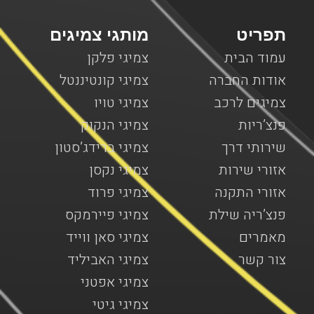
תפריט
מותגי צמיגים
עמוד הבית
צמיגי פלקן
אודות החברה
צמיגי קונטיננטל
צמיגים לרכב
צמיגי טויו
פנצ’ריות
צמיגי הנקוק
שירותי דרך
צמיגי ברידג’סטון
אזורי שירות
צמיגי נקסן
אזורי התקנה
צמיגי פרוד
פנצ’ריה שילת
צמיגי פיירמקס
מאמרים
צמיגי סאן ווייד
צור קשר
צמיגי האביליד
צמיגי אפטני
צמיגי גיטי