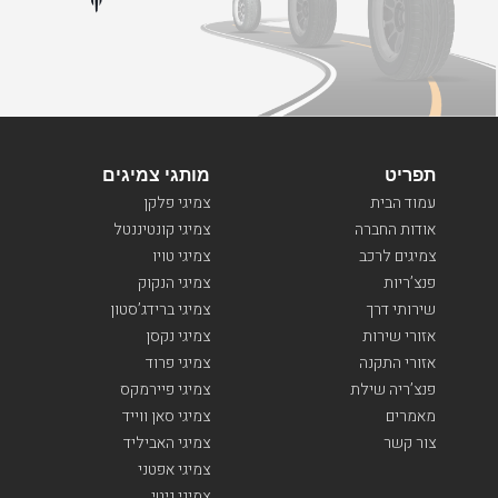
תפריט
מותגי צמיגים
עמוד הבית
צמיגי פלקן
אודות החברה
צמיגי קונטיננטל
צמיגים לרכב
צמיגי טויו
פנצ’ריות
צמיגי הנקוק
שירותי דרך
צמיגי ברידג’סטון
אזורי שירות
צמיגי נקסן
אזורי התקנה
צמיגי פרוד
פנצ’ריה שילת
צמיגי פיירמקס
מאמרים
צמיגי סאן ווייד
צור קשר
צמיגי האביליד
צמיגי אפטני
צמיגי גיטי