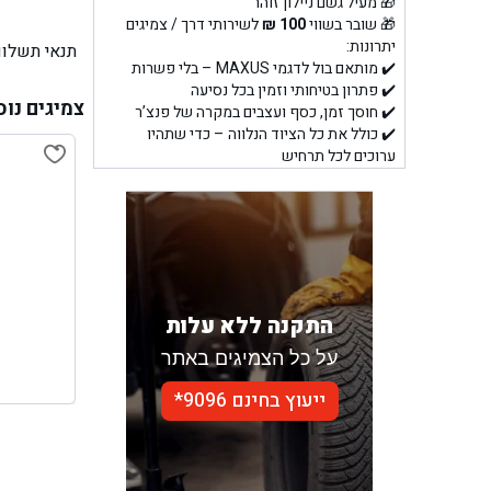
🎁 מעיל גשם ניילון זוהר
🎁 שובר בשווי
100 ₪
לשירותי דרך / צמיגים
יתרונות:
תנאי תשלום
✔️ מותאם בול לדגמי MAXUS – בלי פשרות
✔️ פתרון בטיחותי וזמין בכל נסיעה
צמיגים נוס
✔️ חוסך זמן, כסף ועצבים במקרה של פנצ’ר
✔️ כולל את כל הציוד הנלווה – כדי שתהיו
ערוכים לכל תרחיש
התקנה ללא עלות
על כל הצמיגים באתר
ייעוץ בחינם 9096*