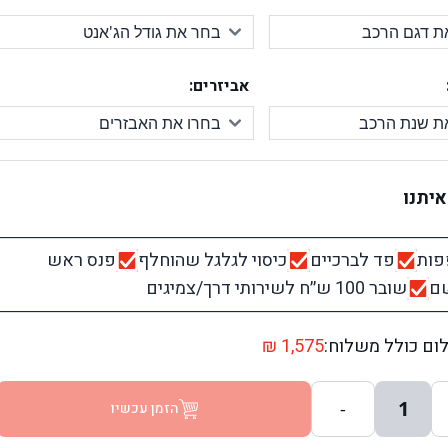
אביזרים:
יתנו
פות
פד לברכיים
כיסוי לגלגל שהוחלף
פנס ראש
שם
שובר 100 ש׳׳ח לשירותי דרך/צמיגים
ום כולל משלוח:
1,575
₪
1
-
הזמן עכשיו