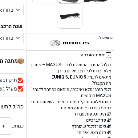
שנת הרכב:
מתאים ל:
-
תיאור הערכה
מתנה מא
הגלגל הרזרבי המושלם לרכבי MAXUS – פתרון
מלא ובטוח לכל מצב חירום בדרך.
מתאים לדגמי:
EUNIQ 6, EUNIQ 5
תיק וכפ
מה תקבלו?
מעיל ג
גלגל רזרבי מלא ואיכותי, מותאם במיוחד לדגמי
MAXUS הנפוצים.
ג’אנט אלומניום קל ועמיד במיוחד לשימוש מיידי.
סה”כ לתשל
בנוסף בערכה – מתנה מאיתנו:
🎁 תיק וכפפות עבודה
🎁 פד לברכיים
כמות:
+
🎁 כיסוי לגלגל שהוחלף
🎁 פנס ראש איכותי