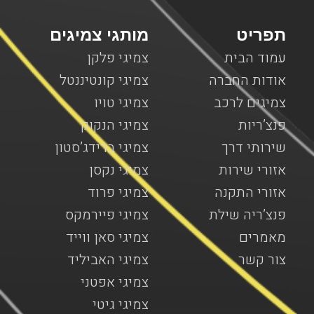
תפריט
מותגי צמיגים
עמוד הבית
צמיגי פלקן
אודות החברה
צמיגי קונטיננטל
צמיגים לרכב
צמיגי טויו
פנצ’ריות
צמיגי הנקוק
שירותי דרך
צמיגי ברידג’סטון
אזורי שירות
צמיגי נקסן
אזורי התקנה
צמיגי פרוד
פנצ’ריה שילת
צמיגי פיירמקס
מאמרים
צמיגי סאן ווייד
צור קשר
צמיגי האביליד
צמיגי אפטני
צמיגי גיטי