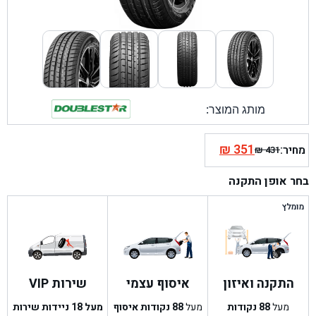
מותג המוצר:
₪
351
מחיר:
₪
431
המחיר
המחיר
הנוכחי
המקורי
בחר אופן התקנה
היה:
הוא:
₪ 431.
₪ 351.
מומלץ
התקנה ואיזון
איסוף עצמי
שירות VIP
מעל
88
נקודות
מעל
88
נקודות איסוף
מעל 18 ניידות שירות