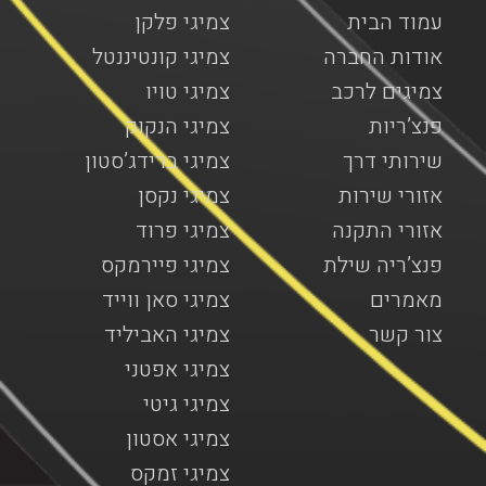
עמוד הבית
צמיגי פלקן
אודות החברה
צמיגי קונטיננטל
צמיגים לרכב
צמיגי טויו
פנצ’ריות
צמיגי הנקוק
שירותי דרך
צמיגי ברידג’סטון
אזורי שירות
צמיגי נקסן
אזורי התקנה
צמיגי פרוד
פנצ’ריה שילת
צמיגי פיירמקס
מאמרים
צמיגי סאן ווייד
צור קשר
צמיגי האביליד
צמיגי אפטני
צמיגי גיטי
צמיגי אסטון
צמיגי זמקס