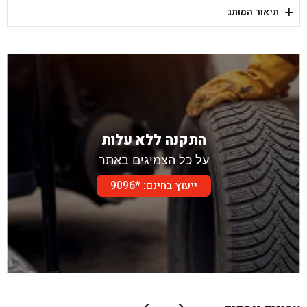
+
תיאור המותג
בן גל - דור אלון הר טוב - בית שמש
התקנה ללא עלות
על כל הצמיגים באתר
ייעוץ בחינם: *9096