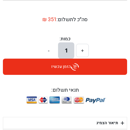
בן גל - שדרות יצחק רבין 1, באר יעקב - באר יעקב
בן גל - דרך השבעה 20, אזור - אזור
סה״כ לתשלום:
351
₪
בן גל - הכוזרי 1, תל אביב - תל אביב
כמות:
בן גל - הרצל 6, גדרה - גדרה
1
-
+
בן גל - שדרות דוד בן גוריון 8, באר שבע - באר שבע
הזמן עכשיו
בן גל - אוסלו 5, שדרות - שדרות
בן גל - תחנת אלון, ערד - ערד
תנאי תשלום:
בן גל - היובלים 26, הוד השרון - הוד השרון
בן גל - קלמן גבריאלוב 41, רחובות - רחובות
+
תיאור הצמיג
בן גל - יפת 88, תל אביב יפו - תל אביב