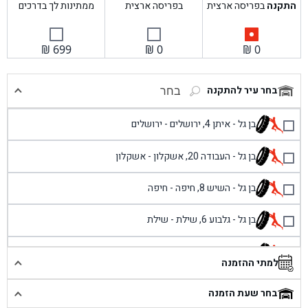
התקנה
בפריסה ארצית
בפריסה ארצית
ממתינות לך בדרכים
₪
699
₪
0
₪
0
בחר עיר להתקנה
בחר
בן גל - איתן 4, ירושלים - ירושלים
בן גל - העבודה 20, אשקלון - אשקלון
בן גל - השיש 8, חיפה - חיפה
בן גל - גלבוע 6, שילת - שילת
בן גל - פוריידיס, כניסה צפונית מול כביש 4 - פרדיס
למתי ההזמנה
בן גל - שכונת אזור תעשייה זעירה, עיילבון - עיילבון
בחר שעת הזמנה