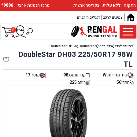
התקנה
ללא עלות
בפריסה ארצית
:מרכז הזמנות ארצי
*9096
צמיגים לרכב
גלגלים רזרביים
0
צמיגים לרכב
רכב פרטי
DoubleStar
DoubleStar DH03
DoubleStar DH03 225/50R17 98W
TL
קוד מהירות:
W
קוד עומס:
98
קוטר:
17
חתך:
50
רוחב:
225