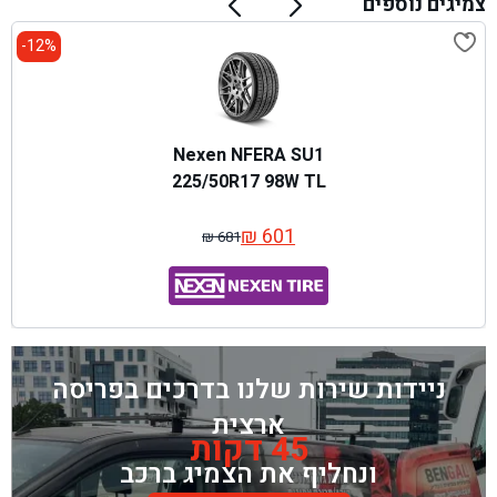
צמיגים נוספים
12%-
Nexen NFERA SU1
225/50R17 98W TL
₪
601
₪
681
המחיר
המחיר
המקורי
הנוכחי
היה:
הוא:
₪ 681.
₪ 601.
ניידות שירות שלנו בדרכים בפריסה
ארצית
45 דקות
ונחליף את הצמיג ברכב