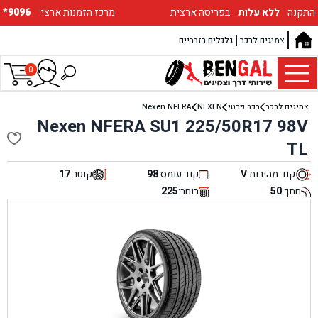
התקנה
ללא עלות
בפריסה ארצית
:מרכז הזמנות ארצי
*9096
צמיגים לרכב
גלגלים רזרביים
0
צמיגים לרכב
רכב פרטי
NEXEN
Nexen NFERA
Nexen NFERA SU1 225/50R17 98V
TL
קוד מהירות:
V
קוד עומס:
98
קוטר:
17
חתך:
50
רוחב:
225