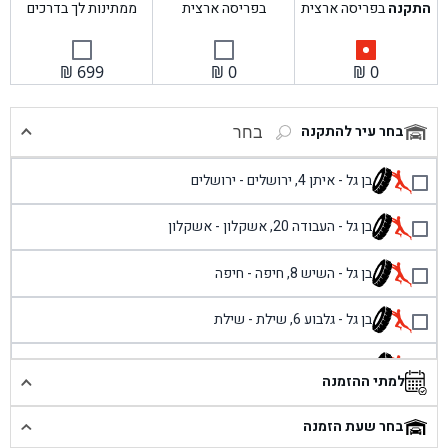
התקנה
בפריסה ארצית
בפריסה ארצית
ממתינות לך בדרכים
₪
699
₪
0
₪
0
בחר עיר להתקנה
בחר
בן גל - איתן 4, ירושלים - ירושלים
בן גל - העבודה 20, אשקלון - אשקלון
בן גל - השיש 8, חיפה - חיפה
בן גל - גלבוע 6, שילת - שילת
בן גל - פוריידיס, כניסה צפונית מול כביש 4 - פרדיס
למתי ההזמנה
בן גל - שכונת אזור תעשייה זעירה, עיילבון - עיילבון
בחר שעת הזמנה