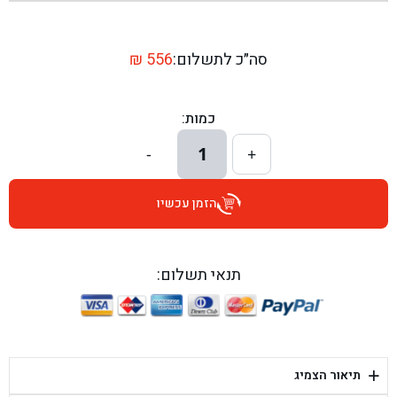
בן גל - שדרות יצחק רבין 1, באר יעקב - באר יעקב
בן גל - דרך השבעה 20, אזור - אזור
סה״כ לתשלום:
556
₪
בן גל - הכוזרי 1, תל אביב - תל אביב
כמות:
בן גל - הרצל 6, גדרה - גדרה
1
-
+
בן גל - שדרות דוד בן גוריון 8, באר שבע - באר שבע
הזמן עכשיו
בן גל - אוסלו 5, שדרות - שדרות
בן גל - תחנת אלון, ערד - ערד
תנאי תשלום:
בן גל - היובלים 26, הוד השרון - הוד השרון
בן גל - קלמן גבריאלוב 41, רחובות - רחובות
+
תיאור הצמיג
בן גל - יפת 88, תל אביב יפו - תל אביב