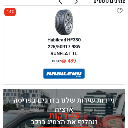
צמיגים נוספים
14%-
Habilead HF330
225/50R17 98W
RUNFLAT TL
₪
489
₪
569
המחיר
המחיר
המקורי
הנוכחי
היה:
הוא:
₪ 569.
₪ 489.
ניידות שירות שלנו בדרכים בפריסה
ארצית
45 דקות
ונחליף את הצמיג ברכב