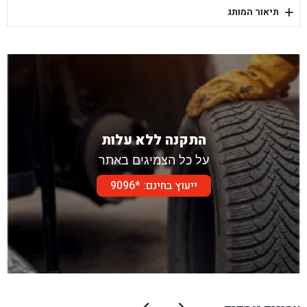
+
תיאור המותג
בן גל - דור אלון הר טוב - בית שמש
התקנה ללא עלות
על כל הצמיגים באתר
ייעוץ בחינם: *9096