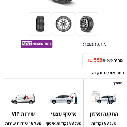
מותג המוצר:
₪
556
מחיר:
₪
636
המחיר
המחיר
הנוכחי
המקורי
בחר אופן התקנה
היה:
הוא:
₪ 636.
₪ 556.
מומלץ
התקנה ואיזון
איסוף עצמי
שירות VIP
מעל
88
נקודות
מעל
88
נקודות איסוף
מעל 18 ניידות שירות