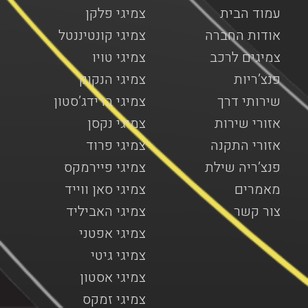
עמוד הבית
צמיגי פלקן
אודות החברה
צמיגי קונטיננטל
צמיגים לרכב
צמיגי טויו
פנצ’ריות
צמיגי הנקוק
שירותי דרך
צמיגי ברידג’סטון
אזורי שירות
צמיגי נקסן
אזורי התקנה
צמיגי פרוד
פנצ’ריה שילת
צמיגי פיירמקס
מאמרים
צמיגי סאן ווייד
צור קשר
צמיגי האביליד
צמיגי אפטני
צמיגי גיטי
צמיגי אסטון
צמיגי זמקס