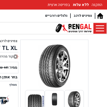
התקנה
ללא עלות
בפריסה ארצית
צמיגים לרכב
גלגלים רזרביים
צמיגים לרכב
 TL XL
קוד מהירו
1
מחיר:
₪
441
המחיר
המחיר
הנוכחי
המקור
בחר אופן 
היה:
הוא:
מומלץ
₪ 441.
₪ 361.