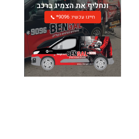
ונחליף את הצמיג ברכב
*חייגו עכשיו: 9096