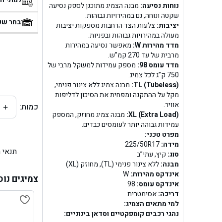
נוחות נסיעה:
מבנה הצמיג מתוכנן לספק נסיעה
בן
שקטה ונוחה, גם במהירויות גבוהות.
בחר שע
יציבות:
צלעות הצד הרחבות מספקות יציבות
מעולה במהירויות גבוהות ובפניות.
בן ג
מדד מהירות W:
מאפשר נסיעה במהירות
מרבית של עד 270 קמ”ש.
בן ג
מדד עומס 98:
מספק עמידות למשקל מרבי של
750 ק”ג לכל צמיג.
בן גל 
TL (Tubeless):
מבנה צמיג ללא צינור פנימי,
מקל על ההתקנה ומפחית את הסיכון לדליפות
אוויר.
כמות:
+
בן גל
XL (Extra Load):
מבנה צמיג מחוזק, המספק
עמידות גבוהה יותר לעומסים כבדים.
בן ג
מפרט טכני:
מידה:
225/50R17
תנאי 
בן גל
סוג:
קיץ, עתי”ב
מבנה:
ללא צינור פנימי (TL), מחוזק (XL)
אינדקס מהירות:
W
בן
צמיגים נוס
אינדקס עומס:
98
דריכה:
אסימטרית
בן גל 
למי מתאים הצמיג:
נהגי רכבים קומפקטיים וסדאן בינוניים: