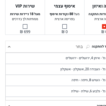
ואיזון
איסוף עצמי
שירות VIP
ודות התקנה
מעל
88
נקודות איסוף
מעל 18 ניידות שירות
ה ארצית
בפריסה ארצית
ממתינות לך בדרכים
₪
699
₪
0
₪
ר להתקנה
בחר
- איתן 4, ירושלים - ירושלים
 - העבודה 20, אשקלון - אשקלון
 - השיש 8, חיפה - חיפה
 - גלבוע 6, שילת - שילת
גל - פוריידיס, כניסה צפונית מול כביש 4 - פרדיס
הזמנה