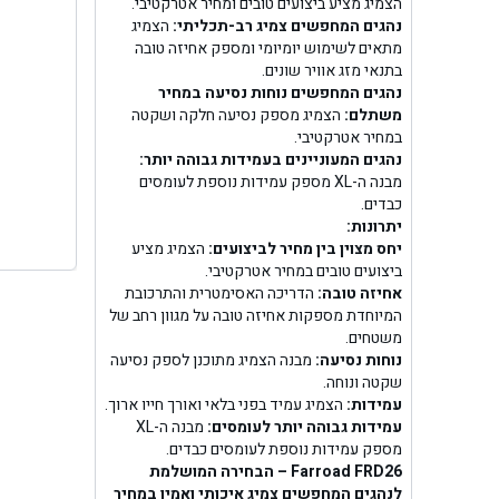
בן ג
הצמיג מציע ביצועים טובים ומחיר אטרקטיבי.
נהגים המחפשים צמיג רב-תכליתי:
הצמיג
מתאים לשימוש יומיומי ומספק אחיזה טובה
בן גל -
בתנאי מזג אוויר שונים.
נהגים המחפשים נוחות נסיעה במחיר
בן
משתלם:
הצמיג מספק נסיעה חלקה ושקטה
במחיר אטרקטיבי.
נהגים המעוניינים בעמידות גבוהה יותר:
מבנה ה-XL מספק עמידות נוספת לעומסים
כבדים.
יתרונות:
יחס מצוין בין מחיר לביצועים:
הצמיג מציע
ביצועים טובים במחיר אטרקטיבי.
אחיזה טובה:
הדריכה האסימטרית והתרכובת
המיוחדת מספקות אחיזה טובה על מגוון רחב של
משטחים.
נוחות נסיעה:
מבנה הצמיג מתוכנן לספק נסיעה
שקטה ונוחה.
עמידות:
הצמיג עמיד בפני בלאי ואורך חייו ארוך.
עמידות גבוהה יותר לעומסים:
מבנה ה-XL
מספק עמידות נוספת לעומסים כבדים.
Farroad FRD26 – הבחירה המושלמת
לנהגים המחפשים צמיג איכותי ואמין במחיר