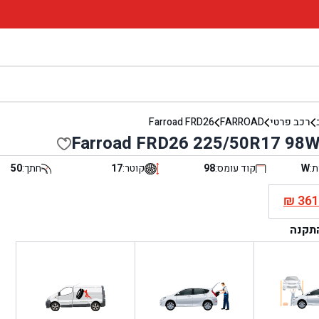
רכב פרטי
FARROAD
Farroad FRD26
Farroad FRD26 225/50R17 98W
ת:
W
קוד עומס:
98
קוטר:
17
חתך:
50
₪
36
י
התקנה