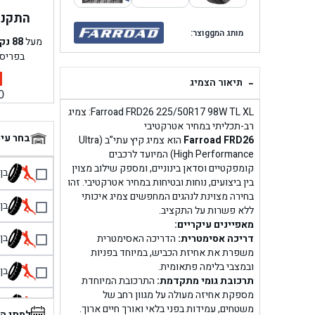
התקנה 
מותג המggוצר:
מעל
88
נק
בפריס
-
תיאור הצמיג
0
Farroad FRD26 225/50R17 98W TL XL: צמיג
רב-תכליתי במחיר אטרקטיבי
בחר עי
Farroad FRD26
הוא צמיג קיץ עתי”ב (Ultra
High Performance) המיועד לרכבים
קומפקטיים וסדאן בינוניים, ומספק שילוב מצוין
בן גל 
בין ביצועים, נוחות ובטיחות במחיר אטרקטיבי. זהו
בחירה מצוינת לנהגים המחפשים צמיג איכותי
בן גל
ללא פשרות על התקציב.
מאפיינים עיקריים:
בן גל
דריכה אסימטרית:
הדריכה האסימטרית
משפרת את אחיזת הכביש, במיוחד בפניות
ובמצבי בלימה פתאומית.
בן גל
תרכובת גומי מתקדמת:
התרכובת המיוחדת
מספקת אחיזה מעולה על מגוון רחב של
בן 
משטחים, עמידות בפני בלאי ואורך חיים ארוך.
למתי ה