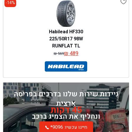
14%-
Habilead HF330
225/50R17 98W
RUNFLAT TL
₪
489
₪
569
המחיר
המחיר
המקורי
הנוכחי
היה:
הוא:
₪ 569.
₪ 489.
ניידות שירות שלנו בדרכים בפריסה
ארצית
45 דקות
ונחליף את הצמיג ברכב
*חייגו עכשיו: 9096