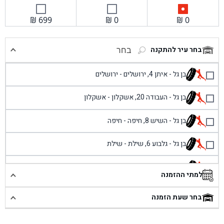
₪
699
₪
0
₪
0
בחר עיר להתקנה
בחר
בן גל - איתן 4, ירושלים - ירושלים
בן גל - העבודה 20, אשקלון - אשקלון
בן גל - השיש 8, חיפה - חיפה
בן גל - גלבוע 6, שילת - שילת
בן גל - פוריידיס, כניסה צפונית מול כביש 4 - פרדיס
למתי ההזמנה
בן גל - שכונת אזור תעשייה זעירה, עיילבון - עיילבון
בחר שעת הזמנה
בן גל - שדרות יצחק רבין 1, באר יעקב - באר יעקב