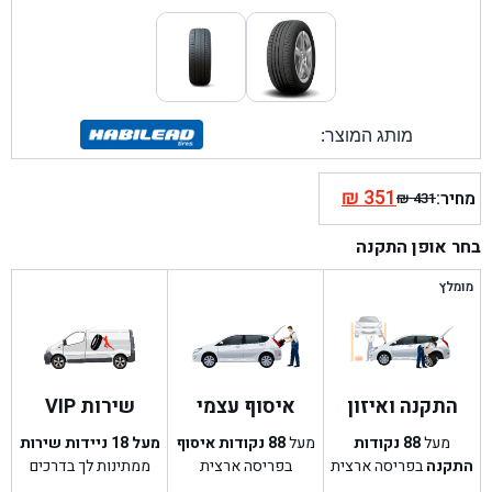
מותג המוצר:
₪
351
מחיר:
₪
431
המחיר
המחיר
הנוכחי
המקורי
בחר אופן התקנה
היה:
הוא:
₪ 431.
₪ 351.
מומלץ
התקנה ואיזון
איסוף עצמי
שירות VIP
מעל
88
נקודות
מעל
88
נקודות איסוף
מעל 18 ניידות שירות
התקנה
בפריסה ארצית
בפריסה ארצית
ממתינות לך בדרכים