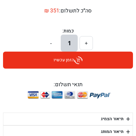
בן גל - דרך השבעה 20, אזור - אזור
סה״כ לתשלום:
351
₪
בן גל - הכוזרי 1, תל אביב - תל אביב
כמות:
בן גל - הרצל 6, גדרה - גדרה
1
-
+
בן גל - שדרות דוד בן גוריון 8, באר שבע - באר שבע
הזמן עכשיו
בן גל - אוסלו 5, שדרות - שדרות
בן גל - תחנת אלון, ערד - ערד
תנאי תשלום:
בן גל - היובלים 26, הוד השרון - הוד השרון
בן גל - קלמן גבריאלוב 41, רחובות - רחובות
+
תיאור הצמיג
בן גל - יפת 88, תל אביב יפו - תל אביב
+
תיאור המותג
בן גל - דור אלון הר טוב - בית שמש