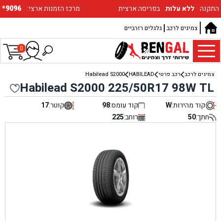
התקנה
ללא עלות
בפריסה ארצית
:מרכז הזמנות ארצי
*9096
צמיגים לרכב
גלגלים רזרביים
0
צמיגים לרכב
רכב פרטי
HABILEAD
Habilead S2000
Habilead S2000 225/50R17 98W TL
קוד מהירות:
W
קוד עומס:
98
קוטר:
17
חתך:
50
רוחב:
225