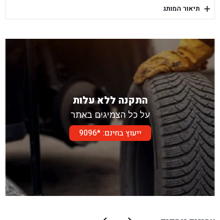
+
תיאור המותג
בן גל - דור אלון הר טוב - בית שמש
התקנה ללא עלות
על כל הצמיגים באתר
ייעוץ בחינם: *9096