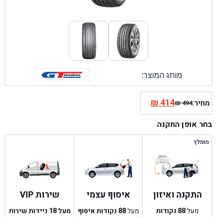
מותג המוצר:
₪
414
מחיר:
₪
494
המחיר
המחיר
הנוכחי
המקורי
בחר אופן התקנה
היה:
הוא:
₪ 494.
₪ 414.
מומלץ
התקנה ואיזון
איסוף עצמי
שירות VIP
מעל
88
נקודות
מעל
88
נקודות איסוף
מעל 18 ניידות שירות