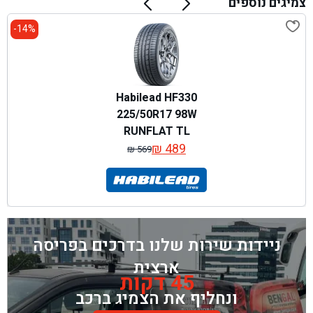
צמיגים נוספים
14%-
Habilead HF330
225/50R17 98W
RUNFLAT TL
₪
489
₪
569
המחיר
המחיר
המקורי
הנוכחי
היה:
הוא:
₪ 569.
₪ 489.
ניידות שירות שלנו בדרכים בפריסה
ארצית
45 דקות
ונחליף את הצמיג ברכב