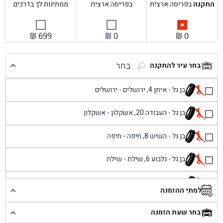
התקנה
בפריסה ארצית
בפריסה ארצית
ממתינות לך בדרכים
₪
699
₪
0
₪
0
בחר עיר להתקנה
בחר
בן גל - איתן 4, ירושלים - ירושלים
בן גל - העבודה 20, אשקלון - אשקלון
בן גל - השיש 8, חיפה - חיפה
בן גל - גלבוע 6, שילת - שילת
בן גל - פוריידיס, כניסה צפונית מול כביש 4 - פרדיס
למתי ההזמנה
בן גל - שכונת אזור תעשייה זעירה, עיילבון - עיילבון
בחר שעת הזמנה