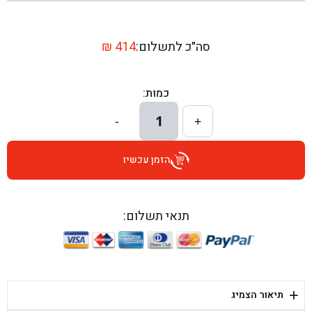
בן גל - שדרות יצחק רבין 1, באר יעקב - באר יעקב
בן גל - דרך השבעה 20, אזור - אזור
סה״כ לתשלום:
414
₪
בן גל - הכוזרי 1, תל אביב - תל אביב
כמות:
בן גל - הרצל 6, גדרה - גדרה
1
-
+
בן גל - שדרות דוד בן גוריון 8, באר שבע - באר שבע
הזמן עכשיו
בן גל - אוסלו 5, שדרות - שדרות
בן גל - תחנת אלון, ערד - ערד
תנאי תשלום:
בן גל - היובלים 26, הוד השרון - הוד השרון
בן גל - קלמן גבריאלוב 41, רחובות - רחובות
+
תיאור הצמיג
בן גל - יפת 88, תל אביב יפו - תל אביב