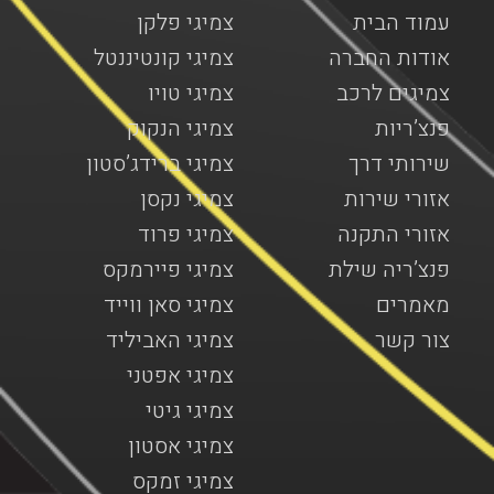
עמוד הבית
צמיגי פלקן
אודות החברה
צמיגי קונטיננטל
צמיגים לרכב
צמיגי טויו
פנצ’ריות
צמיגי הנקוק
שירותי דרך
צמיגי ברידג’סטון
אזורי שירות
צמיגי נקסן
אזורי התקנה
צמיגי פרוד
פנצ’ריה שילת
צמיגי פיירמקס
מאמרים
צמיגי סאן ווייד
צור קשר
צמיגי האביליד
צמיגי אפטני
צמיגי גיטי
צמיגי אסטון
צמיגי זמקס