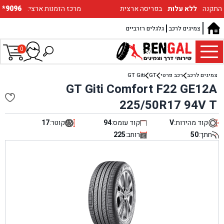
התקנה
ללא עלות
בפריסה ארצית
:מרכז הזמנות ארצי
*9096
צמיגים לרכב
גלגלים רזרביים
0
צמיגים לרכב
רכב פרטי
GT
GT Giti
GT Giti Comfort F22 GE12A
225/50R17 94V T
קוד מהירות:
V
קוד עומס:
94
קוטר:
17
חתך:
50
רוחב:
225